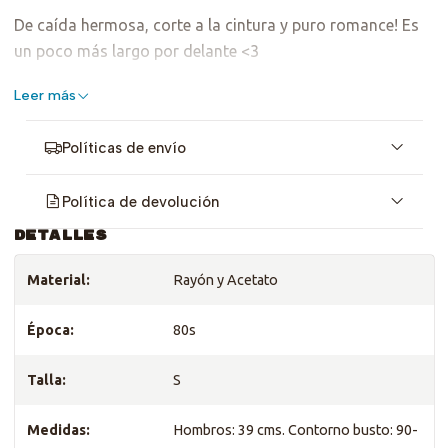
De caída hermosa, corte a la cintura y puro romance! Es
un poco más largo por delante <3
Talla S, sirve para XS y M pequeño.
Leer más
Políticas de envío
Política de devolución
DETALLES
Material:
Rayón y Acetato
Época:
80s
Talla:
S
Medidas:
Hombros: 39 cms. Contorno busto: 90-