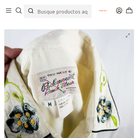
Inicio
Tienda
Top
Blusas/Camisas
Rockmount Ranch Wear Shirt