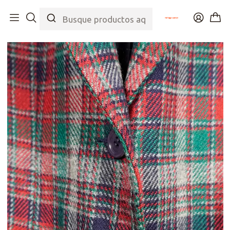
Inicio
Tienda
Top
Chaquetas
Blazer Tartán Galés