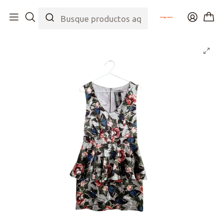
Inicio
Tienda
Top
Vestidos
Vestido Roses Peplum