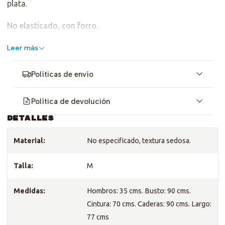
plata.
No elasticado, con forro.
Es talla M, revisa medidas <3
Leer más
Políticas de envío
Política de devolución
DETALLES
Material:
No especificado, textura sedosa.
Talla:
M
Medidas:
Hombros: 35 cms. Busto: 90 cms.
Cintura: 70 cms. Caderas: 90 cms. Largo:
77 cms