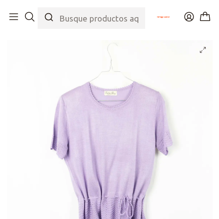
Inicio
Tienda
Top
Chalecos
Cute Lavender