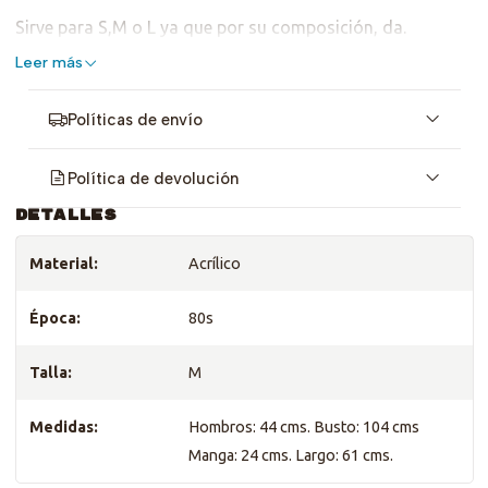
Sirve para S,M o L ya que por su composición, da.
Leer más
Políticas de envío
Política de devolución
DETALLES
Material:
Acrílico
Época:
80s
Talla:
M
Medidas:
Hombros: 44 cms. Busto: 104 cms
Manga: 24 cms. Largo: 61 cms.