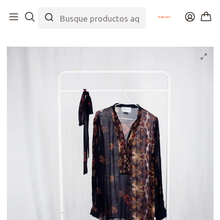
Inicio
Tienda
Top
Blusas/Camisas
Blusa Traslúcida Blue Flowers