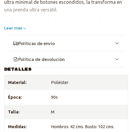
ultra minimal de botones escondidos, la transforma en
una prenda ultra versátil.
Talla M, sirve para S y L, revisa medidas <3
Leer más
Políticas de envío
Política de devolución
DETALLES
Material:
Poliéster
Época:
90s
Talla:
M
Medidas:
Hombros: 42 cms. Busto: 102 cms.