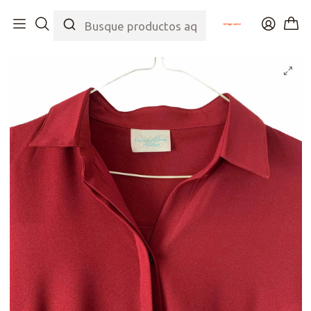
Inicio
Tienda
Top
Blusas/Camisas
Blusa Conchevino